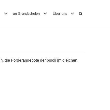
n
an Grundschulen
Über uns
, die Förderangebote der bipoli im gleichen