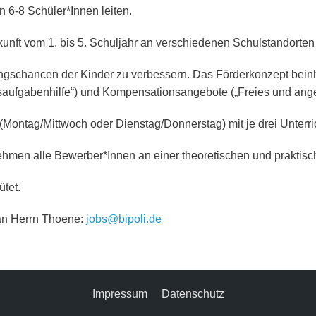
n 6-8 Schüler*Innen leiten.
erkunft vom 1. bis 5. Schuljahr an verschiedenen Schulstandort
dungschancen der Kinder zu verbessern. Das Förderkonzept beinh
saufgabenhilfe“) und Kompensationsangebote („Freies und angel
ontag/Mittwoch oder Dienstag/Donnerstag) mit je drei Unterric
en alle Bewerber*Innen an einer theoretischen und praktischen
ütet.
 an Herrn Thoene:
jobs@bipoli.de
Impressum
Datenschutz