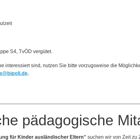
lzeit
ruppe S4, TvÖD vergütet.
 interessiert sind, nutzen Sie bitte vorzugsweise die Möglich
s@bipoli.de
.
_________________________________________________
che pädagogische Mita
ng für Kinder ausländischer Eltern“
suchen wir von Zeit zu 